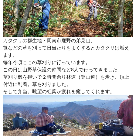
カタクリの群生地・周南市鹿野の弟見山、
笹などの草を刈って日当たりをよくするとカタクリは増え
ます。
毎年今頃ここの草刈りに行っています。
この日は山野草保護の仲間など8人で行ってきました。
草刈り機を担いで２時間余り林道（登山道）を歩き、頂上
付近に到着。草を刈りました。
そして弁当。眺望の紅葉が疲れを癒してくれます。