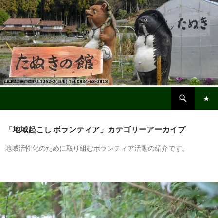
検
鹿野・渋川「たぬきの館」
索
コ
メインメ
ン
ニュー
「地域起こし ボランティア」カテゴリーアーカイブ
テ
ン
地域活性化のために取り組むボランティア活動の紹介です。
ツ
へ
ス
キ
ッ
プ