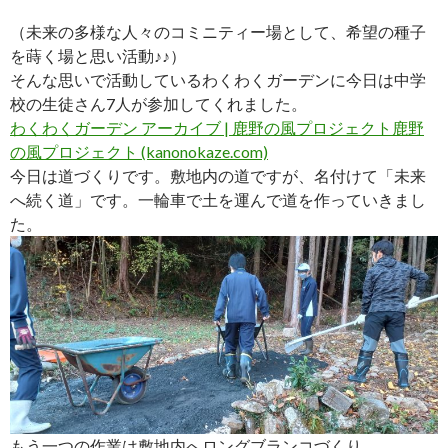
（未来の多様な人々のコミニティー場として、希望の種子
を蒔く場と思い活動♪♪）
そんな思いで活動しているわくわくガーデンに今日は中学
校の生徒さん7人が参加してくれました。
わくわくガーデン アーカイブ | 鹿野の風プロジェクト鹿野
の風プロジェクト (kanonokaze.com)
今日は道づくりです。敷地内の道ですが、名付けて「未来
へ続く道」です。一輪車で土を運んで道を作っていきまし
た。
もう一つの作業は敷地内へロングブランコづくり。