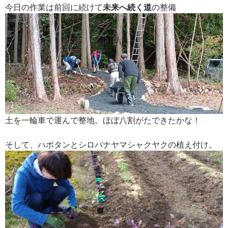
今日の作業は前回に続けて
未来へ続く道
の整備
土を一輪車で運んで整地。ほぼ八割がたできたかな！
そして、ハボタンとシロバナヤマシャクヤクの植え付け。