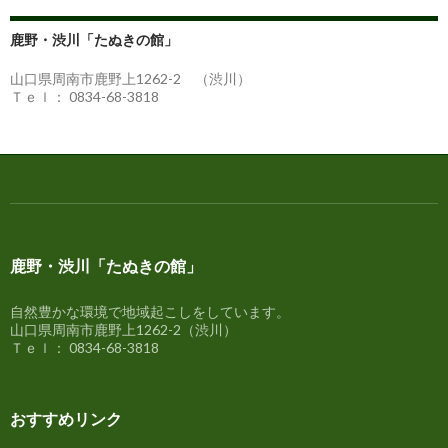
リ
ー
鹿野・渋川「たぬきの館」
別
の
山口県周南市鹿野上1262-2 （渋川）
情
Ｔｅｌ： 0834-68-3818
報
鹿野・渋川「たぬきの館」
自然豊かな環境で地域起こしをしています。
山口県周南市鹿野上1262-2（渋川）
Ｔｅｌ： 0834-68-3818
おすすめリンク