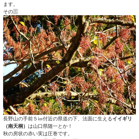
ます。
その🈪
長野山の手前５㎞付近の県道の下、法面に生える
イイギリ
（南天桐）
は山口県随一とか！
秋の房状の赤い実は圧巻です。