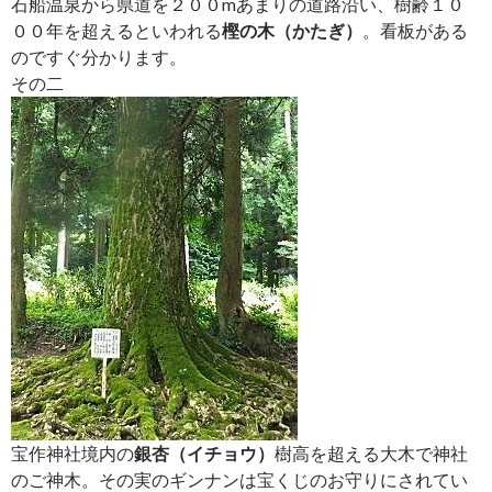
石船温泉から県道を２００mあまりの道路沿い、樹齢１０
００年を超えるといわれる
樫の木（かたぎ）
。看板がある
のですぐ分かります。
その二
宝作神社境内の
銀杏（イチョウ）
樹高を超える大木で神社
のご神木。その実のギンナンは宝くじのお守りにされてい