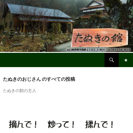
検
鹿野・渋川「たぬきの館」
索
コ
メインメ
ン
ニュー
たぬきのおじさん のすべての投稿
テ
ン
たぬきの館の主人
ツ
へ
ス
キ
ッ
プ