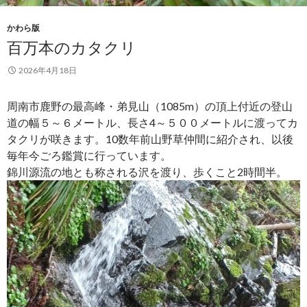
かわら版
百万本のカタクリ
2026年4月18日
周南市鹿野の最高峰・弟見山（1085m）の頂上付近の登山
道の幅５～６メートル、長さ4～５００メートルに渡ってカ
タクリが咲きます。10数年前山野草仲間に紹介され、以後
毎年今ごろ鑑賞に行っています。
錦川源流の地とも称される沢を渡り、歩くこと2時間半。