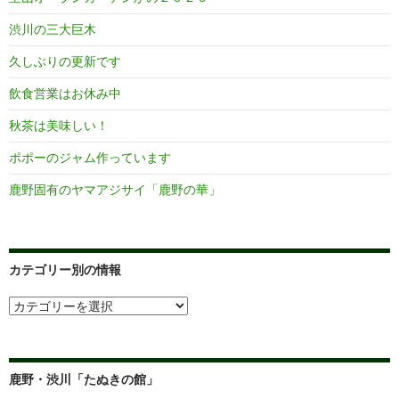
渋川の三大巨木
久しぶりの更新です
飲食営業はお休み中
秋茶は美味しい！
ポポーのジャム作っています
鹿野固有のヤマアジサイ「鹿野の華」
カテゴリー別の情報
カ
テ
ゴ
リ
ー
鹿野・渋川「たぬきの館」
別