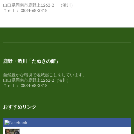
の
山口県周南市鹿野上1262-2 （渋川）
情
Ｔｅｌ： 0834-68-3818
報
鹿野・渋川「たぬきの館」
自然豊かな環境で地域起こしをしています。
山口県周南市鹿野上1262-2（渋川）
Ｔｅｌ： 0834-68-3818
おすすめリンク