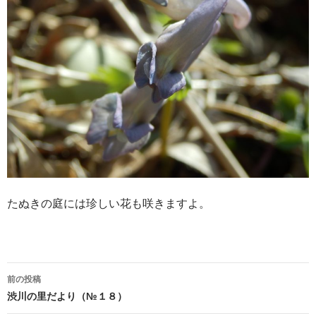
たぬきの庭には珍しい花も咲きますよ。
投
前の投稿
稿
渋川の里だより（№１８）