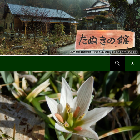
検
鹿野・渋川「たぬきの館」
索
コ
メインメ
ン
ニュー
テ
ン
ツ
へ
ス
キ
ッ
プ