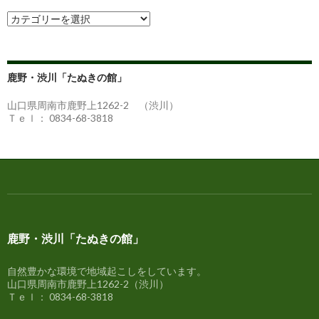
カ
テ
ゴ
リ
ー
鹿野・渋川「たぬきの館」
別
の
山口県周南市鹿野上1262-2 （渋川）
情
Ｔｅｌ： 0834-68-3818
報
鹿野・渋川「たぬきの館」
自然豊かな環境で地域起こしをしています。
山口県周南市鹿野上1262-2（渋川）
Ｔｅｌ： 0834-68-3818