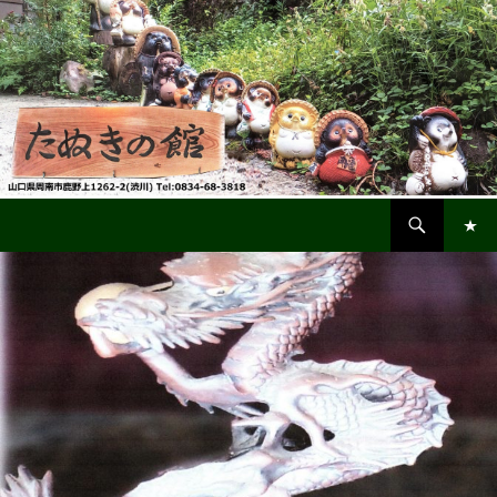
検
鹿野・渋川「たぬきの館」
索
コ
メインメ
ン
ニュー
テ
ン
ツ
へ
ス
キ
ッ
プ