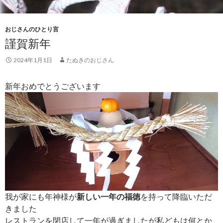
おじさんのひとり言
謹賀新年
2024年1月1日
たぬきのおじさん
新年おめでとうございます
我が家にも年神様が
新しい一年の福徳
を持って降臨いただ
きました
レストランを閉店して一年が過ぎましたが私どもは何とか