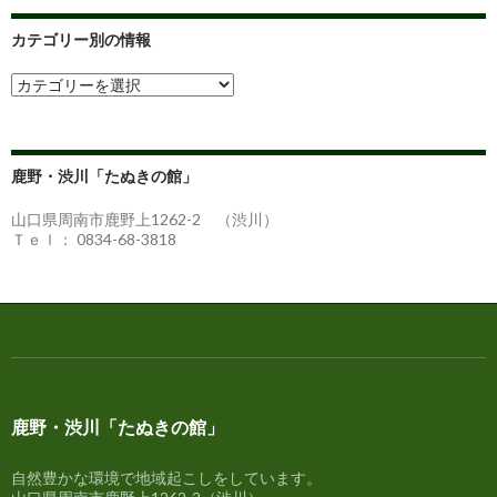
カテゴリー別の情報
カ
テ
ゴ
リ
ー
鹿野・渋川「たぬきの館」
別
の
山口県周南市鹿野上1262-2 （渋川）
情
Ｔｅｌ： 0834-68-3818
報
鹿野・渋川「たぬきの館」
自然豊かな環境で地域起こしをしています。