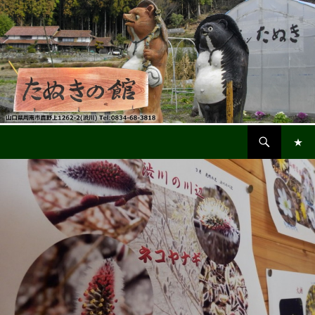
検
鹿野・渋川「たぬきの館」
索
コ
メインメ
ン
ニュー
テ
ン
ツ
へ
ス
キ
ッ
プ